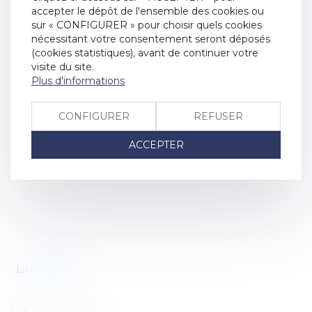
accepter le dépôt de l'ensemble des cookies ou
sur « CONFIGURER » pour choisir quels cookies
nécessitant votre consentement seront déposés
(cookies statistiques), avant de continuer votre
visite du site.
Plus d'informations
CONFIGURER
REFUSER
ACCEPTER
Lire la suite