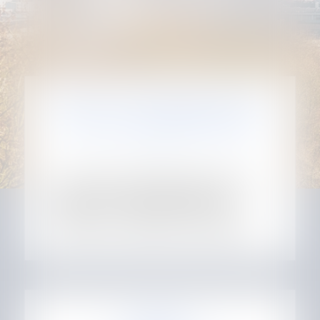
DROIT DE L’IMMOBILIER ET
DE LA CONSTRUCTION
Le droit de l’Immobilier régit tout ce
qui concerne les immeubles, leur
cession, leur exploitation et leur
entretien, y compris en copropriété.