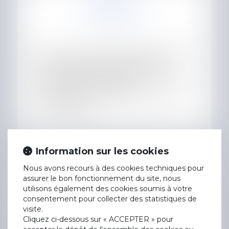
DROIT
EN SAVOIR PLUS
COMMERCIAL
Le droit commercial régit les relations
entre les acteurs économiques :
entreprises, établissements financiers
et particuliers. Il s’exerce
principalement devant les tribunaux
de commerce...
Information sur les cookies
Nous avons recours à des cookies techniques pour
NÉGOCIATION ET
assurer le bon fonctionnement du site, nous
EN SAVOIR PLUS
MÉDIATION
utilisons également des cookies soumis à votre
consentement pour collecter des statistiques de
visite.
Cliquez ci-dessous sur « ACCEPTER » pour
Le recours au juge n’est pas toujours