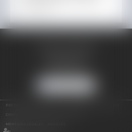
contrats nécessitent une mise à jour
permanente...
POIROT-BOURDAIN
EN SAVOIR PLUS
33 place de la Pucelle
76000 ROUEN
Tél :
02 35 71 62 10
NOUS LOCALISER
PRÉSENTATION
EXPERTISES
HONORAIRES
ACTUALITÉS
CONTACT
RDV EN LIGNE
PLAN DU SITE
MENTIONS LÉGALES
ARTICLES